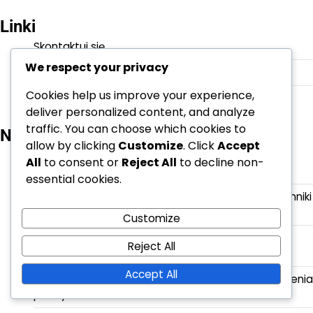
Linki
Skontaktuj się
We respect your privacy
Informacje
Cookies help us improve your experience,
Wszystkie wpisy
deliver personalized content, and analyze
traffic. You can choose which cookies to
Najnowsze wpisy
allow by clicking
Customize
. Click
Accept
Techniki serwisu skaczącego: rytm serwisu, praca
All
to consent or
Reject All
to decline non-
nóg, ćwiczenia koordynacyjne
essential cookies.
Techniki serwisu skaczącego: Analiza serwisu, Techniki
rozkładu, Wnioski dotyczące graczy
Customize
Techniki serwisu z dołu: kontrola rotacji, prędkość,
Reject All
umiejscowienie
Accept All
Serwis Floater: Najczęstsze błędy, poprawki, ćwiczenia
praktyczne