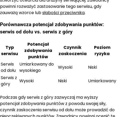
stworzyć otwarcia dla drużyny serwującej. Zawodnicy
powinni rozważyć zastosowanie tego serwisu, gdy
zauważą wzorce lub
słabości przeciwnika
.
Porównawcza potencjał zdobywania punktów:
serwis od dołu vs. serwis z góry
Potencjał
Typ
Czynnik
Poziom
zdobywania
serwisu
zaskoczenia
ryzyka
punktów
Serwis
Umiarkowany do
Wysoki
Niski
od dołu
wysokiego
Serwis z
Wysoki
Niski
Umiarkowany
góry
Podczas gdy serwis z góry zazwyczaj ma wyższy
potencjał zdobywania punktów z powodu swojej siły,
czynnik zaskoczenia serwisu od dołu może prowadzić do
nieoczekiwanych punktów. Zawodnicy powinni ocenić te