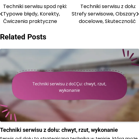
Techniki serwisu spod ręki:
Techniki serwisu z dołu:
Post
Typowe błędy, Korekty,
Strefy serwisowe, Obszary
navigation
Ćwiczenia praktyczne
docelowe, Skuteczność
Related Posts
Techniki serwisu z dołu: chwyt, rzut, wykonanie
Serwis od dołu to strategiczna technika w tenisie, która może