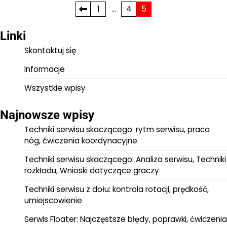
Posts
1
…
4
5
pagination
Linki
Skontaktuj się
Informacje
Wszystkie wpisy
Najnowsze wpisy
Techniki serwisu skaczącego: rytm serwisu, praca
nóg, ćwiczenia koordynacyjne
Techniki serwisu skaczącego: Analiza serwisu, Techniki
rozkładu, Wnioski dotyczące graczy
Techniki serwisu z dołu: kontrola rotacji, prędkość,
umiejscowienie
Serwis Floater: Najczęstsze błędy, poprawki, ćwiczenia