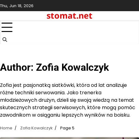
Skip
Thu, Jun 18, 2026
to
stomat.net
content
Author:
Zofia Kowalczyk
Zofia jest pasjonatką siatkówki, która od lat analizuje
różne techniki serwowania. Jako trenerka
młodzieżowych drużyn, dzieli się swoją wiedzą na temat
skutecznych strategii serwisowych, które mogą pomóc
zawodnikom w osiąganiu lepszych wyników na boisku.
Home
Zofia Kowalczyk
Page 5