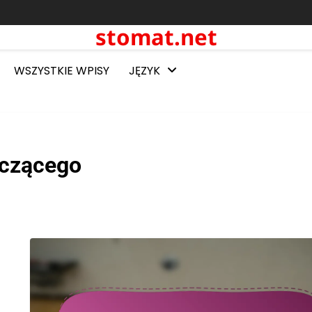
stomat.net
WSZYSTKIE WPISY
JĘZYK
aczącego