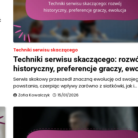
ć
Techniki serwisu skaczącego
Techniki serwisu skaczącego: rozwó
historyczny, preferencje graczy, ew
Serwis skokowy przeszedł znaczną ewolucję od swoje
powstania, czerpiąc wpływy zarówno z siatkówki, jak i…
Zofia Kowalczyk
15/01/2026