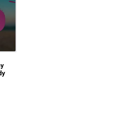
ny
dy