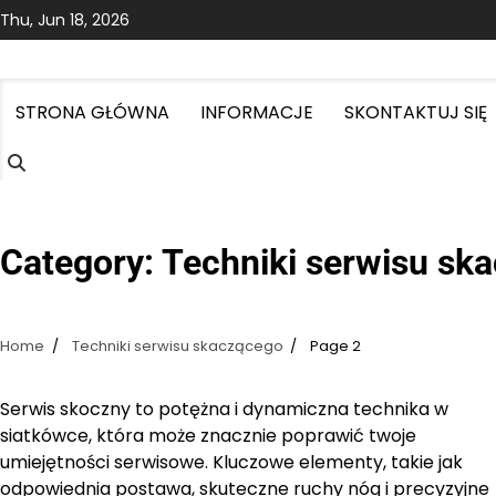
Skip
Thu, Jun 18, 2026
to
content
STRONA GŁÓWNA
INFORMACJE
SKONTAKTUJ SIĘ
Category:
Techniki serwisu sk
Home
Techniki serwisu skaczącego
Page 2
Serwis skoczny to potężna i dynamiczna technika w
siatkówce, która może znacznie poprawić twoje
umiejętności serwisowe. Kluczowe elementy, takie jak
odpowiednia postawa, skuteczne ruchy nóg i precyzyjne